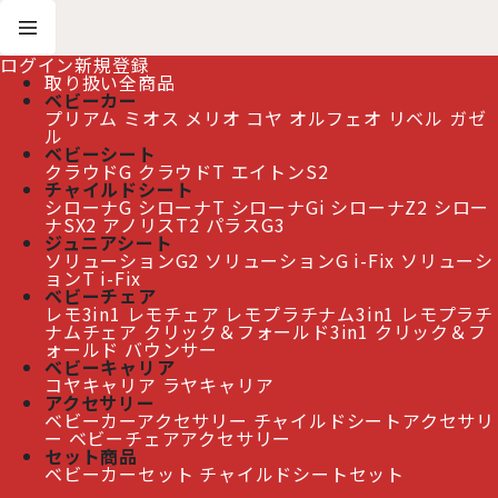
ログイン
新規登録
取り扱い全商品
ベビーカー
プリアム
ミオス
メリオ
コヤ
オルフェオ
リベル
ガゼ
ホーム
>
アクセサリー
>
ベビーチェアアクセサリー
ル
>
サイベックス クリック＆フォールド コンフォートインレイ / ストーンブルー
ベビーシート
cybex CLICK&FOLD
クラウドG
クラウドT
エイトンS2
チャイルドシート
シローナG
シローナT
シローナGi
シローナZ2
シロー
ナSX2
アノリスT2
パラスG3
サイベックス クリック＆フォールド コンフォートイン
ジュニアシート
レイ / ストーンブルー cybex CLICK&FOLD
[
CB-CLFO-
ソリューションG2
ソリューションG i-Fix
ソリューシ
524000901
]
ョンT i-Fix
ベビーチェア
レモ3in1
レモチェア
レモプラチナム3in1
レモプラチ
ナムチェア
クリック＆フォールド3in1
クリック＆フ
≫ 熊本地震の影響によるお届け遅延について
ォールド
バウンサー
ベビーキャリア
コヤキャリア
ラヤキャリア
アクセサリー
ベビーカーアクセサリー
チャイルドシートアクセサリ
ー
ベビーチェアアクセサリー
セット商品
ベビーカーセット
チャイルドシートセット