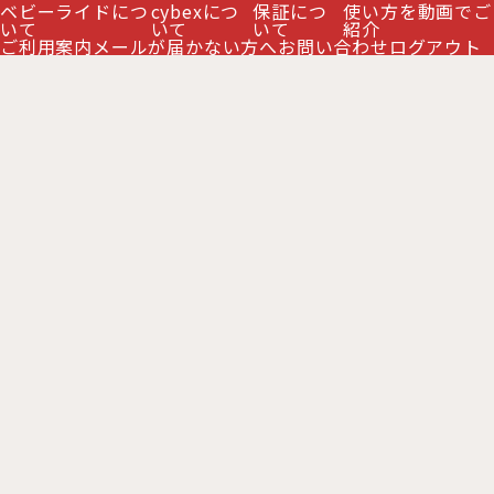
ベビーライドにつ
cybexにつ
保証につ
使い方を動画でご
いて
いて
いて
紹介
ご利用案内
メールが届かない方へ
お問い合わせ
ログアウト
サイベックス クリック＆フォールド コンフォートインレ
イ / ストーンブルー cybex CLICK&FOLD
[
CB-CLFO-
524000901
]