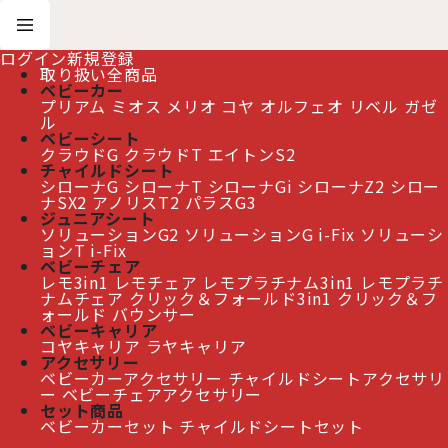
ログイン
新規登録
取り扱い全商品
ベビーカー
プリアム
ミオス
メリオ
コヤ
オルフェオ
リベル
ガゼ
ホーム
>
使い方を動画でご紹介
ル
ベビーシート
クラウドG
クラウドT
エイトンS2
チャイルドシート
cybexの使い方を動画でご紹介
シローナG
シローナT
シローナGi
シローナZ2
シロー
ナSX2
アノリスT2
パラスG3
サイベックスの使い方を動画でご説明いたします。
ジュニアシート
ソリューションG2
ソリューションG i-Fix
ソリューシ
■ ベビーカー
ョンT i-Fix
ベビーチェア
レモ3in1
レモチェア
レモプラチナム3in1
レモプラチ
ナムチェア
クリック＆フォールド3in1
クリック＆フ
ォールド
バウンサー
ベビーキャリア
コヤキャリア
ラヤキャリア
アクセサリー
ベビーカーアクセサリー
チャイルドシートアクセサリ
ー
ベビーチェアアクセサリー
拡大して再生
拡大して再生
セット商品
ベビーカーセット
チャイルドシートセット
■
プリアム - PRIAM -
■
ミオス - MIOS -
ベビーカー - 1ヶ月～4歳頃 -
ベビーカー - 1ヶ月～4歳頃 -