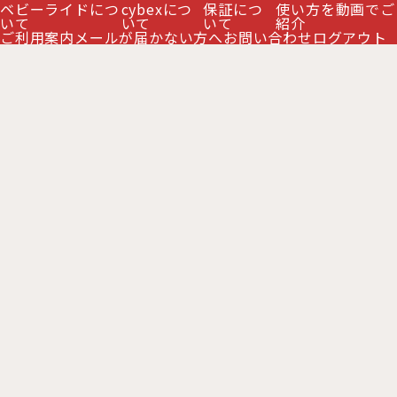
ベビーライドにつ
cybexにつ
保証につ
使い方を動画でご
全てのタイヤにサスペンションを搭
高いデザイン性と軽快な走行性。軽
いて
いて
いて
紹介
載。両対面で使用できるサイベック
量・コンパクトを実現したストロー
ご利用案内
メールが届かない方へ
お問い合わせ
ログアウト
スの最上位ベビーカー。
ラー。片手で簡単にハーネス調整や
折りたたみができます。
拡大して再生
拡大して再生
■
メリオ - MELIO -
■
コヤ - COYA -
ベビーカー - 1ヶ月～3歳頃 -
ベビーカー - 1ヶ月～4歳頃 -
「持って軽い。押して軽い。ずっと
高級感がありながら、普段のお出か
軽い。」の3つの軽さを追求した、
けから旅行までさまざまな移動にフ
両対面式ベビーカー。
ィットするコンパクトベビーカー。