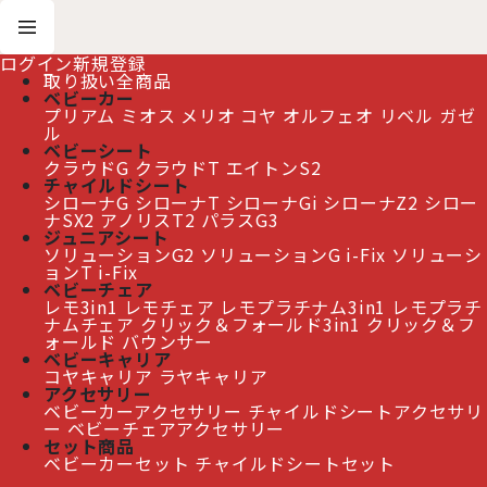
ログイン
新規登録
取り扱い全商品
ベビーカー
プリアム
ミオス
メリオ
コヤ
オルフェオ
リベル
ガゼ
ホーム
>
ベビーチェア
>
クリック＆フォールド 3-IN-1
ル
ベビーシート
クラウドG
クラウドT
エイトンS2
≫ 熊本地震の影響によるお届け遅延について
チャイルドシート
シローナG
シローナT
シローナGi
シローナZ2
シロー
ナSX2
アノリスT2
パラスG3
ジュニアシート
ソリューションG2
ソリューションG i-Fix
ソリューシ
クリック＆フォールド 3-IN-1
ョンT i-Fix
ベビーチェア
レモ3in1
レモチェア
レモプラチナム3in1
レモプラチ
ナムチェア
クリック＆フォールド3in1
クリック＆フ
ォールド
バウンサー
ベビーキャリア
コヤキャリア
ラヤキャリア
アクセサリー
ベビーカーアクセサリー
チャイルドシートアクセサリ
ー
ベビーチェアアクセサリー
セット商品
ベビーカーセット
チャイルドシートセット