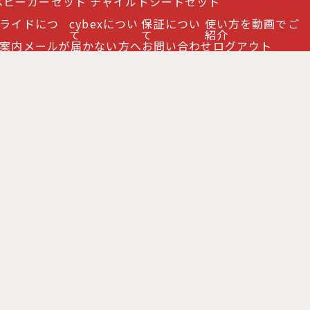
ベビーカーセット
チャイルドシートセット
ライドにつ
cybexについ
保証につい
使い方を動画でご
て
て
紹介
案内
メールが届かない方へ
お問い合わせ
ログアウト