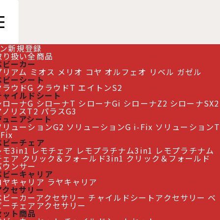
ン
新規登録
取り扱い全商品
ベビーカー
プリアム
ミオス
メリオ
コヤ
オルフェオ
リベル
ガゼル
ベビーシート
クラウドG
クラウドT
エイトンS2
チャイルドシート
シローナG
シローナT
シローナGi
シローナZ2
シローナSX2
アノリスT2
パラスG3
ジュニアシート
ソリューションG2
ソリューションG i-Fix
ソリューションT
-Fix
ベビーチェア
モ3in1
レモチェア
レモプラチナム3in1
レモプラチナム
チェア
クリック＆フォールド3in1
クリック＆フォールド
バウンサー
ベビーキャリア
コヤキャリア
ラヤキャリア
アクセサリー
ベビーカーアクセサリー
チャイルドシートアクセサリー
ベ
ビーチェアアクセサリー
セット商品