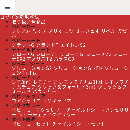
ログイン
新規登録
取り扱い全商品
ベビーカー
プリアム
ミオス
メリオ
コヤ
オルフェオ
リベル
ガゼ
ホーム
>
メールが届かない ～ドメイン指定について～
ル
ベビーシート
クラウドG
クラウドT
エイトンS2
チャイルドシート
この度はサイベックス専門店 ベビーライドをご利用いただき誠にあ
シローナG
シローナT
シローナGi
シローナZ2
シロー
りがとうございます。
ナSX2
アノリスT2
パラスG3
ジュニアシート
当店では、ご注文直後にご注文確認メールを送信しております。
ソリューションG2
ソリューションG i-Fix
ソリューシ
また、お問い合わせフォームにていただいたご質問にはその日の内
ョンT i-Fix
ベビーチェア
の返信を心がけております。（休業日、営業時間外を除く）
レモ3in1
レモチェア
レモプラチナム3in1
レモプラチ
ナムチェア
クリック＆フォールド3in1
クリック＆フ
※万が一確認メールが届かない場合は、下記をご確認くださいま
ォールド
バウンサー
ベビーキャリア
せ。
コヤキャリア
ラヤキャリア
アクセサリー
ベビーカーアクセサリー
チャイルドシートアクセサリ
①ご注文時のメールアドレスにお間違えはないでしょうか。
ー
ベビーチェアアクセサリー
セット商品
②メール指定受信などされていませんか。（
ドメイン指定解除
ベビーカーセット
チャイルドシートセット
はbabyride.jpをご指定ください
）