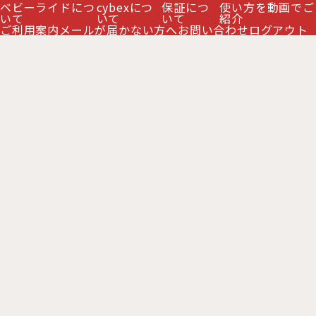
また、PCからのすべてのメールの受信拒否をされていません
ベビーライドにつ
cybexにつ
保証につ
使い方を動画でご
か。
いて
いて
いて
紹介
ご利用案内
メールが届かない方へ
お問い合わせ
ログアウト
③当店からのメールが迷惑メールと間違えられ、迷惑メールフ
ォルダに入っていませんか。
メールにてご連絡ができない場合は、こちらからお電話にてご連絡
させていただくことがございます。
お問い合わせ時にはお電話番号を一緒に記載していただけますと、
万が一メールが届かない場合も、こちらからお電話でご連絡させて
いただけます。
ご不明な点等ございましたらお気軽にお問い合わせください。
当店電話番号
TOPページへ