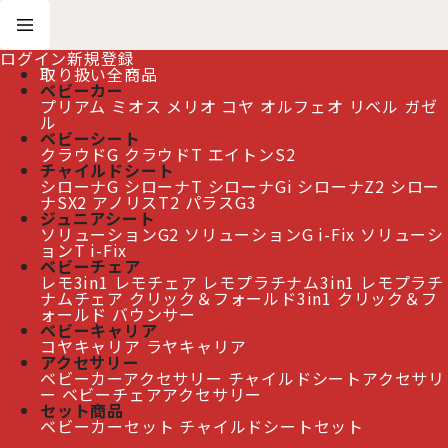
ログイン
新規登録
取り扱い全商品
ベビーカー
プリアム
ミオス
メリオ
コヤ
オルフェオ
リベル
ガゼ
ホーム
>
全商品
ル
ベビーシート
クラウドG
クラウドT
エイトンS2
≫ 熊本地震の影響によるお届け遅延について
チャイルドシート
シローナG
シローナT
シローナGi
シローナZ2
シロー
ナSX2
アノリスT2
パラスG3
ジュニアシート
ソリューションG2
ソリューションG i-Fix
ソリューシ
全商品
ョンT i-Fix
ベビーチェア
レモ3in1
レモチェア
レモプラチナム3in1
レモプラチ
表示順変更
閉じる
ナムチェア
クリック＆フォールド3in1
クリック＆フ
ォールド
バウンサー
ベビーキャリア
184
件
コヤキャリア
ラヤキャリア
表示数
:
アクセサリー
1
2
3
4
次
»
ベビーカーアクセサリー
チャイルドシートアクセサリ
ー
ベビーチェアアクセサリー
並び順
:
セット商品
ベビーカーセット
チャイルドシートセット