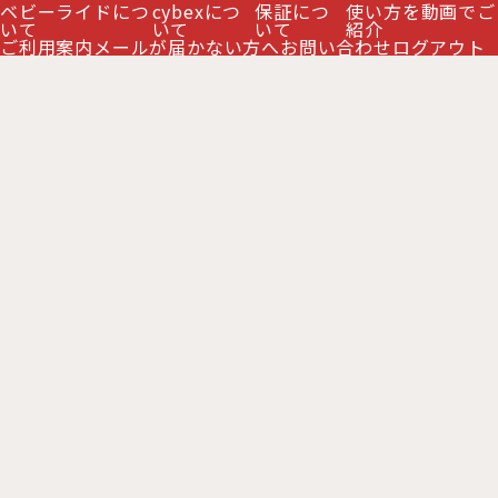
ベビーライドにつ
cybexにつ
保証につ
使い方を動画でご
絞り込む
いて
いて
いて
紹介
ご利用案内
メールが届かない方へ
お問い合わせ
ログアウト
サイベックス コヤ専用 バンパーバー /
サイベックス コヤ専用 バンパーバー /
ダークブラウン cybex COYA
ブラック cybex COYA
[
CB46357802
]
[
CB46357796
]
5,200
5,200
円
円
(税別)
(税別)
(
税込
:
5,720
)
(
税込
:
5,720
)
円
円
希望小売価格
:
6,500
希望小売価格
:
6,500
円
円