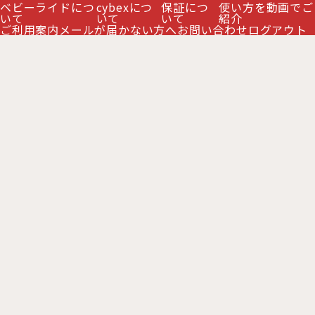
ベビーライドにつ
cybexにつ
保証につ
使い方を動画でご
いて
いて
いて
紹介
ご利用案内
メールが届かない方へ
お問い合わせ
ログアウト
【新製品】サイベックス ミオス スタイル ベビーカー ロ
ーズゴールドフレーム / ココナッツブラウン cybex