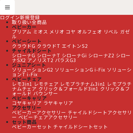
ログイン
新規登録
取り扱い全商品
ベビーカー
プリアム
ミオス
メリオ
コヤ
オルフェオ
リベル
ガゼ
ホーム
>
ベビーカー
ル
>
【新製品】サイベックス ミオス スタイル ベビーカー ローズゴールドフレーム /
ベビーシート
ココナッツブラウン cybex MIOS
クラウドG
クラウドT
エイトンS2
チャイルドシート
シローナG
シローナT
シローナGi
シローナZ2
シロー
ナSX2
アノリスT2
パラスG3
【新製品】サイベックス ミオス スタイル ベビーカー
ジュニアシート
ローズゴールドフレーム / ココナッツブラウン cybex
ソリューションG2
ソリューションG i-Fix
ソリューシ
MIOS
[
PCB-MIOS-526001753
]
ョンT i-Fix
ベビーチェア
レモ3in1
レモチェア
レモプラチナム3in1
レモプラチ
ナムチェア
クリック＆フォールド3in1
クリック＆フ
≫ 熊本地震の影響によるお届け遅延について
ォールド
バウンサー
ベビーキャリア
コヤキャリア
ラヤキャリア
アクセサリー
ベビーカーアクセサリー
チャイルドシートアクセサリ
ー
ベビーチェアアクセサリー
セット商品
ベビーカーセット
チャイルドシートセット