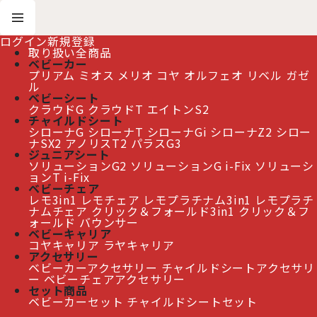
ログイン
新規登録
取り扱い全商品
ベビーカー
プリアム
ミオス
メリオ
コヤ
オルフェオ
リベル
ガゼ
ホーム
>
LIBELLE リベル シリーズ
ル
ベビーシート
クラウドG
クラウドT
エイトンS2
≫ 熊本地震の影響によるお届け遅延について
チャイルドシート
シローナG
シローナT
シローナGi
シローナZ2
シロー
ナSX2
アノリスT2
パラスG3
ジュニアシート
ソリューションG2
ソリューションG i-Fix
ソリューシ
LIBELLE リベル シリーズ
ョンT i-Fix
ベビーチェア
レモ3in1
レモチェア
レモプラチナム3in1
レモプラチ
ナムチェア
クリック＆フォールド3in1
クリック＆フ
ォールド
バウンサー
ベビーキャリア
コヤキャリア
ラヤキャリア
アクセサリー
ベビーカーアクセサリー
チャイルドシートアクセサリ
ー
ベビーチェアアクセサリー
セット商品
ベビーカーセット
チャイルドシートセット