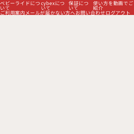
ベビーライドにつ
cybexにつ
保証につ
使い方を動画でご
いて
いて
いて
紹介
ご利用案内
メールが届かない方へ
お問い合わせ
ログアウト
リベル ラインナップ