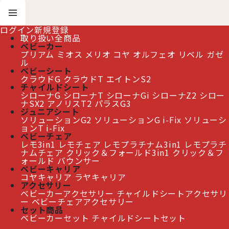
ログイン
新規登録
取り扱い全商品
ベビーカー
プリアム
ミオス
メリオ
コヤ
オルフェオ
リベル
ガゼ
ホーム
>
ベビーカー
ル
>
【2026年最新モデル】サイベックス リベル ベビーカー / ストーミーブルー
ベビーシート
cybex LIBELLE
クラウドG
クラウドT
エイトンS2
チャイルドシート
シローナG
シローナT
シローナGi
シローナZ2
シロー
ナSX2
アノリスT2
パラスG3
【2026年最新モデル】サイベックス リベル ベビーカー
ジュニアシート
/ ストーミーブルー cybex LIBELLE
[
PCB-LBL-
ソリューションG2
ソリューションG i-Fix
ソリューシ
526000949
]
ョンT i-Fix
ベビーチェア
レモ3in1
レモチェア
レモプラチナム3in1
レモプラチ
ナムチェア
クリック＆フォールド3in1
クリック＆フ
≫ 熊本地震の影響によるお届け遅延について
ォールド
バウンサー
ベビーキャリア
コヤキャリア
ラヤキャリア
アクセサリー
ベビーカーアクセサリー
チャイルドシートアクセサリ
ー
ベビーチェアアクセサリー
セット商品
ベビーカーセット
チャイルドシートセット