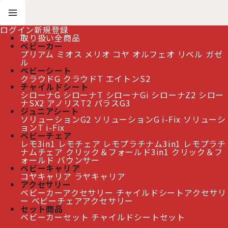
ログイン
新規登録
取り扱い全商品
ベビーカー
プリアム
ミオス
メリオ
コヤ
オルフェオ
リベル
ガゼ
ホーム
>
チャイルドシート
ル
>
サイベックス シローナGi アイサイズ ストーングレープラス JP cybex Sirona Gi
ベビーシート
I-SIZE
クラウドG
クラウドT
エイトンS2
チャイルドシート
シローナG
シローナT
シローナGi
シローナZ2
シロー
ナSX2
アノリスT2
パラスG3
サイベックス シローナGi アイサイズ ストーングレープ
ジュニアシート
ラス JP cybex Sirona Gi I-SIZE
[
CB-SRNGI-
ソリューションG2
ソリューションG i-Fix
ソリューシ
524002307
]
ョンT i-Fix
ベビーチェア
レモ3in1
レモチェア
レモプラチナム3in1
レモプラチ
ナムチェア
クリック＆フォールド3in1
クリック＆フ
≫ 熊本地震の影響によるお届け遅延について
ォールド
バウンサー
ベビーキャリア
コヤキャリア
ラヤキャリア
アクセサリー
ベビーカーアクセサリー
チャイルドシートアクセサリ
ー
ベビーチェアアクセサリー
セット商品
ベビーカーセット
チャイルドシートセット