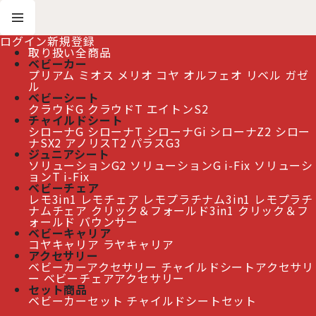
ログイン
新規登録
取り扱い全商品
ベビーカー
プリアム
ミオス
メリオ
コヤ
オルフェオ
リベル
ガゼ
ホーム
>
ベビーチェア
>
クリック＆フォールド 3-IN-1
ル
ベビーシート
クラウドG
クラウドT
エイトンS2
≫ 熊本地震の影響によるお届け遅延について
チャイルドシート
シローナG
シローナT
シローナGi
シローナZ2
シロー
ナSX2
アノリスT2
パラスG3
ジュニアシート
ソリューションG2
ソリューションG i-Fix
ソリューシ
クリック＆フォールド 3-IN-1
ョンT i-Fix
ベビーチェア
レモ3in1
レモチェア
レモプラチナム3in1
レモプラチ
ナムチェア
クリック＆フォールド3in1
クリック＆フ
ォールド
バウンサー
ベビーキャリア
コヤキャリア
ラヤキャリア
アクセサリー
ベビーカーアクセサリー
チャイルドシートアクセサリ
ー
ベビーチェアアクセサリー
セット商品
ベビーカーセット
チャイルドシートセット