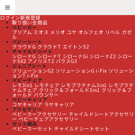
ログイン
新規登録
取り扱い全商品
ベビーカー
プリアム
ミオス
メリオ
コヤ
オルフェオ
リベル
ガゼ
ホーム
>
アクセサリー
>
ベビーカーアクセサリー
ル
>
サイベックス オルフェオ 専用 レインカバー cybex ORFEO
ベビーシート
クラウドG
クラウドT
エイトンS2
チャイルドシート
サイベックス オルフェオ 専用 レインカバー cybex
シローナG
シローナT
シローナGi
シローナZ2
シロー
ナSX2
アノリスT2
パラスG3
ORFEO
[
CB46408481
]
ジュニアシート
ソリューションG2
ソリューションG i-Fix
ソリューシ
ョンT i-Fix
≫ 熊本地震の影響によるお届け遅延について
ベビーチェア
レモ3in1
レモチェア
レモプラチナム3in1
レモプラチ
ナムチェア
クリック＆フォールド3in1
クリック＆フ
ォールド
バウンサー
ベビーキャリア
コヤキャリア
ラヤキャリア
アクセサリー
ベビーカーアクセサリー
チャイルドシートアクセサリ
ー
ベビーチェアアクセサリー
セット商品
ベビーカーセット
チャイルドシートセット