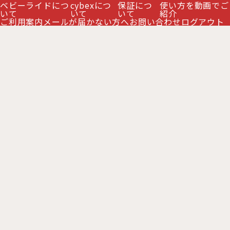
ベビーライドにつ
cybexにつ
保証につ
使い方を動画でご
いて
いて
いて
紹介
ご利用案内
メールが届かない方へ
お問い合わせ
ログアウト
サイベックス オルフェオ 専用 レインカバー cybex
ORFEO
[
CB46408481
]
5,000
販売価格
:
円
(税別)
(
税込
:
5,500
)
円
在庫わずか
数量
: