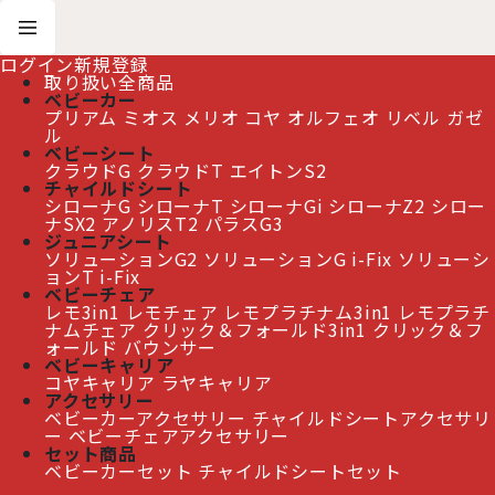
ログイン
新規登録
取り扱い全商品
ベビーカー
プリアム
ミオス
メリオ
コヤ
オルフェオ
リベル
ガゼ
ホーム
>
アクセサリー
>
ベビーカーアクセサリー
ル
>
サイベックス ガゼルS 専用 レインカバー cybex GAZELLE S
ベビーシート
クラウドG
クラウドT
エイトンS2
チャイルドシート
サイベックス ガゼルS 専用 レインカバー cybex
シローナG
シローナT
シローナGi
シローナZ2
シロー
ナSX2
アノリスT2
パラスG3
GAZELLE S
[
CB46021826
]
ジュニアシート
ソリューションG2
ソリューションG i-Fix
ソリューシ
ョンT i-Fix
≫ 熊本地震の影響によるお届け遅延について
ベビーチェア
レモ3in1
レモチェア
レモプラチナム3in1
レモプラチ
ナムチェア
クリック＆フォールド3in1
クリック＆フ
ォールド
バウンサー
ベビーキャリア
コヤキャリア
ラヤキャリア
アクセサリー
ベビーカーアクセサリー
チャイルドシートアクセサリ
ー
ベビーチェアアクセサリー
セット商品
ベビーカーセット
チャイルドシートセット