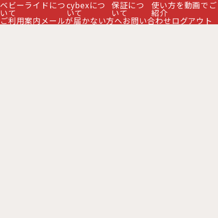
ベビーライドにつ
cybexにつ
保証につ
使い方を動画でご
いて
いて
いて
紹介
ご利用案内
メールが届かない方へ
お問い合わせ
ログアウト
サイベックス ガゼルS 専用 レインカバー cybex
GAZELLE S
[
CB46021826
]
6,000
販売価格
:
円
(税別)
(
税込
:
6,600
)
円
在庫わずか
数量
: