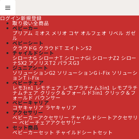
ログイン
新規登録
取り扱い全商品
ベビーカー
プリアム
ミオス
メリオ
コヤ
オルフェオ
リベル
ガゼ
ホーム
>
アクセサリー
>
ベビーカーアクセサリー
ル
>
サイベックス コヤ スタイル カーシート アダプター cybex Coya
ベビーシート
クラウドG
クラウドT
エイトンS2
チャイルドシート
サイベックス コヤ スタイル カーシート アダプター
シローナG
シローナT
シローナGi
シローナZ2
シロー
ナSX2
アノリスT2
パラスG3
cybex Coya
[
CB526001115
]
ジュニアシート
ソリューションG2
ソリューションG i-Fix
ソリューシ
ョンT i-Fix
≫ 熊本地震の影響によるお届け遅延について
ベビーチェア
レモ3in1
レモチェア
レモプラチナム3in1
レモプラチ
ナムチェア
クリック＆フォールド3in1
クリック＆フ
ォールド
バウンサー
ベビーキャリア
コヤキャリア
ラヤキャリア
アクセサリー
ベビーカーアクセサリー
チャイルドシートアクセサリ
ー
ベビーチェアアクセサリー
セット商品
ベビーカーセット
チャイルドシートセット