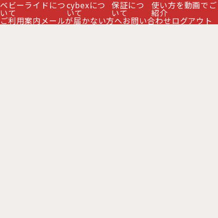
ベビーライドにつ
cybexにつ
保証につ
使い方を動画でご
いて
いて
いて
紹介
ご利用案内
メールが届かない方へ
お問い合わせ
ログアウト
サイベックス コヤ スタイル カーシート アダプター
cybex Coya
[
CB526001115
]
3,200
販売価格
:
円
(税別)
(
税込
:
3,520
)
円