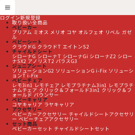
ログイン
新規登録
取り扱い全商品
ベビーカー
プリアム
ミオス
メリオ
コヤ
オルフェオ
リベル
ガゼ
ホーム
>
シローナ Z2 アイサイズ
ル
ベビーシート
クラウドG
クラウドT
エイトンS2
≫ 熊本地震の影響によるお届け遅延について
チャイルドシート
シローナG
シローナT
シローナGi
シローナZ2
シロー
ナSX2
アノリスT2
パラスG3
ジュニアシート
ソリューションG2
ソリューションG i-Fix
ソリューシ
シローナ Z2 アイサイズ
ョンT i-Fix
ベビーチェア
レモ3in1
レモチェア
レモプラチナム3in1
レモプラチ
表示順変更
閉じる
ナムチェア
クリック＆フォールド3in1
クリック＆フ
ォールド
バウンサー
ベビーキャリア
1
件
コヤキャリア
ラヤキャリア
表示数
:
アクセサリー
サイベックス ベースT Tシリーズ 車載専用ベース
ベビーカーアクセサリー
チャイルドシートアクセサリ
cybex BASE T
[
CB46223633
]
ー
ベビーチェアアクセサリー
並び順
:
セット商品
29,000
円
(税別)
ベビーカーセット
チャイルドシートセット
(
税込
:
31,900
)
円