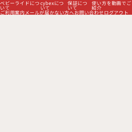
ベビーライドにつ
cybexにつ
保証につ
使い方を動画でご
絞り込む
サイベックス チャイルドシート クラウドT アイサ
いて
いて
いて
紹介
イズ、クラウドZ2アイサイズ、シローナTアイサイ
ご利用案内
メールが届かない方へ
お問い合わせ
ログアウト
ズ、シローナZ2 アイサイズ専用の車載ベース。
ISOFIXコネクタで車のシートに直接固定で…
お支払い方法
休業日について
ご利用案内
特定商取引法表示
クレジットカードの不正利用防止について
Copyright 2016 BabyRide All Right Reserved.