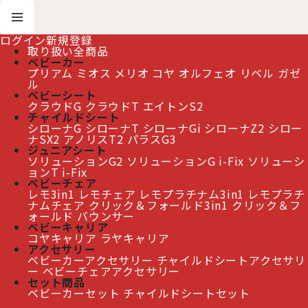
ログイン
新規登録
取り扱い全商品
ベビーカー
プリアム
ミオス
メリオ
コヤ
オルフェオ
リベル
ガゼ
ホーム
>
ソリューションT アイフィックス
ル
ベビーシート
クラウドG
クラウドT
エイトンS2
≫ 熊本地震の影響によるお届け遅延について
チャイルドシート
シローナG
シローナT
シローナGi
シローナZ2
シロー
ナSX2
アノリスT2
パラスG3
ジュニアシート
ソリューションG2
ソリューションG i-Fix
ソリューシ
ソリューションT アイフィックス
ョンT i-Fix
ベビーチェア
レモ3in1
レモチェア
レモプラチナム3in1
レモプラチ
表示順変更
閉じる
ナムチェア
クリック＆フォールド3in1
クリック＆フ
ォールド
バウンサー
ベビーキャリア
2
件
コヤキャリア
ラヤキャリア
表示数
:
アクセサリー
サイベックス ソリューションT アイフィックス ミ
ベビーカーアクセサリー
チャイルドシートアクセサリ
ラージュグレープラス cybex Solution T i-Fix
ー
ベビーチェアアクセサリー
[
CB-SLOT-46418886
]
並び順
:
セット商品
ベビーカーセット
チャイルドシートセット
35,000
円
(税別)
(
税込
:
38,500
)
円