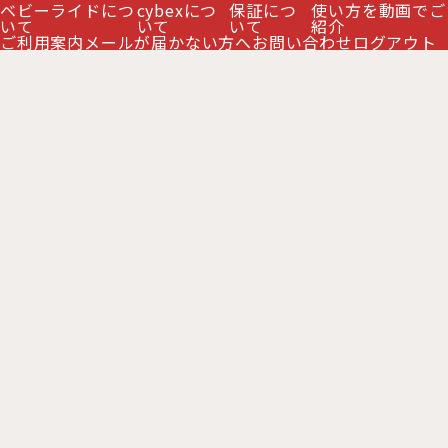
ベビーライドにつ
cybexにつ
保証につ
使い方を動画でご
絞り込む
いて
いて
いて
紹介
商品ページへ 商品ページへ 【サイベックス正規販
ご利用案内
メールが届かない方へ
お問い合わせ
ログアウト
売店】【正規品3年保証】 サイベックス
の"SOLUT…
サイベックス ソリューションT アイフィックス セ
ピアブラックプラス cybex Solution T i-Fix
[
CB-SLOT-46418862
]
35,000
円
(税別)
(
税込
:
38,500
)
円
商品ページへ 商品ページへ 【サイベックス正規販
売店】【正規品3年保証】 サイベックス
の"SOLUTIO…