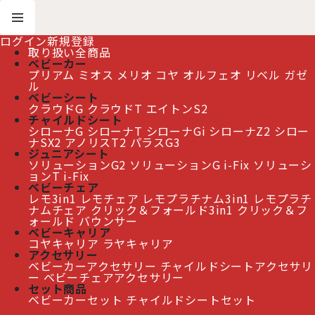
ログイン
新規登録
取り扱い全商品
ベビーカー
プリアム
ミオス
メリオ
コヤ
オルフェオ
リベル
ガゼ
ホーム
>
シローナ T アイサイズ
ル
ベビーシート
クラウドG
クラウドT
エイトンS2
≫ 熊本地震の影響によるお届け遅延について
チャイルドシート
シローナG
シローナT
シローナGi
シローナZ2
シロー
ナSX2
アノリスT2
パラスG3
ジュニアシート
ソリューションG2
ソリューションG i-Fix
ソリューシ
シローナ T アイサイズ
ョンT i-Fix
ベビーチェア
レモ3in1
レモチェア
レモプラチナム3in1
レモプラチ
ナムチェア
クリック＆フォールド3in1
クリック＆フ
ォールド
バウンサー
ベビーキャリア
コヤキャリア
ラヤキャリア
アクセサリー
ベビーカーアクセサリー
チャイルドシートアクセサリ
ー
ベビーチェアアクセサリー
セット商品
ベビーカーセット
チャイルドシートセット