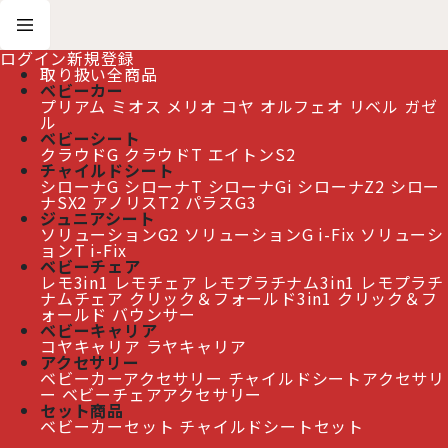
ログイン
新規登録
取り扱い全商品
ベビーカー
プリアム
ミオス
メリオ
コヤ
オルフェオ
リベル
ガゼ
ホーム
>
クラウドT アイサイズ
ル
ベビーシート
クラウドG
クラウドT
エイトンS2
≫ 熊本地震の影響によるお届け遅延について
チャイルドシート
シローナG
シローナT
シローナGi
シローナZ2
シロー
ナSX2
アノリスT2
パラスG3
ジュニアシート
ソリューションG2
ソリューションG i-Fix
ソリューシ
クラウドT アイサイズ
ョンT i-Fix
ベビーチェア
レモ3in1
レモチェア
レモプラチナム3in1
レモプラチ
ナムチェア
クリック＆フォールド3in1
クリック＆フ
ォールド
バウンサー
ベビーキャリア
コヤキャリア
ラヤキャリア
アクセサリー
ベビーカーアクセサリー
チャイルドシートアクセサリ
ー
ベビーチェアアクセサリー
セット商品
ベビーカーセット
チャイルドシートセット