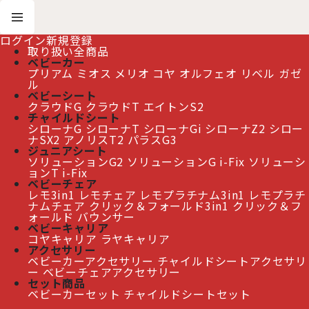
ログイン
新規登録
取り扱い全商品
ベビーカー
プリアム
ミオス
メリオ
コヤ
オルフェオ
リベル
ガゼ
ホーム
>
おすすめ商品
>
レモ ラーニングタワー
ル
ベビーシート
クラウドG
クラウドT
エイトンS2
≫ 熊本地震の影響によるお届け遅延について
チャイルドシート
シローナG
シローナT
シローナGi
シローナZ2
シロー
ナSX2
アノリスT2
パラスG3
ジュニアシート
ソリューションG2
ソリューションG i-Fix
ソリューシ
レモ ラーニングタワー
[
おすすめ商品
]
ョンT i-Fix
ベビーチェア
レモ3in1
レモチェア
レモプラチナム3in1
レモプラチ
表示順変更
閉じる
ナムチェア
クリック＆フォールド3in1
クリック＆フ
ォールド
バウンサー
ベビーキャリア
0
件
コヤキャリア
ラヤキャリア
表示数
:
アクセサリー
ベビーカーアクセサリー
チャイルドシートアクセサリ
ー
ベビーチェアアクセサリー
並び順
:
特集で絞り込む
セット商品
ベビーカーセット
チャイルドシートセット