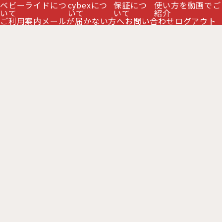
ベビーライドにつ
cybexにつ
保証につ
使い方を動画でご
絞り込む
全商品一覧
いて
いて
いて
紹介
ご利用案内
メールが届かない方へ
お問い合わせ
ログアウト
ミオス2026年モデル
プリアム2026年モデル
コヤ2026年モデル
PRIAM プリアム シリーズ
MIOS ミオス シリーズ
お支払い方法
休業日について
ご利用案内
MELIO メリオ シリーズ
特定商取引法表示
LIBELLE リベル シリーズ
クレジットカードの不正利用防止について
メリオ カーボン 商品一覧
Copyright 2016 BabyRide All Right Reserved.
ORFEO オルフェオ
GAZELLE S ガゼルS