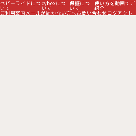
ベビーライドにつ
cybexにつ
保証につ
使い方を動画でご
いて
いて
いて
紹介
ご利用案内
メールが届かない方へ
お問い合わせ
ログアウト
サイベックス ゴールドバウンサー / スウェードグレー
cybex GOLD BOUNCER
[
CB-LEMO-46172030
]