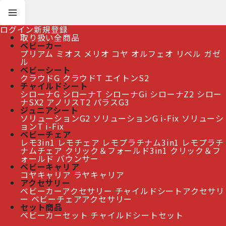
ログイン
新規登録
取り扱い全商品
ベビーカー
プリアム
ミオス
メリオ
コヤ
オルフェオ
リベル
ガゼ
ホーム
>
アクセサリー
>
ベビーチェアアクセサリー
ル
>
サイベックス ゴールドバウンサー / スウェードグレー cybex GOLD BOUNCER
ベビーシート
クラウドG
クラウドT
エイトンS2
チャイルドシート
サイベックス ゴールドバウンサー / スウェードグレー
シローナG
シローナT
シローナGi
シローナZ2
シロー
ナSX2
アノリスT2
パラスG3
cybex GOLD BOUNCER
[
CB-LEMO-46172030
]
ジュニアシート
ソリューションG2
ソリューションG i-Fix
ソリューシ
ョンT i-Fix
≫ 熊本地震の影響によるお届け遅延について
ベビーチェア
レモ3in1
レモチェア
レモプラチナム3in1
レモプラチ
ナムチェア
クリック＆フォールド3in1
クリック＆フ
ォールド
バウンサー
ベビーキャリア
コヤキャリア
ラヤキャリア
アクセサリー
ベビーカーアクセサリー
チャイルドシートアクセサリ
ー
ベビーチェアアクセサリー
セット商品
ベビーカーセット
チャイルドシートセット