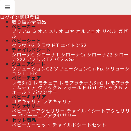
ログイン
新規登録
取り扱い全商品
ベビーカー
プリアム
ミオス
メリオ
コヤ
オルフェオ
リベル
ガゼ
ホーム
>
ベビーチェア
>
クリック＆フォールド チェア
ル
>
【最新モデル】サイベックス クリック＆フォールド チェア / オールホワイト
ベビーシート
cybex CLICK&FOLD CHAIR
クラウドG
クラウドT
エイトンS2
チャイルドシート
シローナG
シローナT
シローナGi
シローナZ2
シロー
ナSX2
アノリスT2
パラスG3
【最新モデル】サイベックス クリック＆フォールド チ
ジュニアシート
ェア / オールホワイト cybex CLICK&FOLD CHAIR
ソリューションG2
ソリューションG i-Fix
ソリューシ
[
CB-CLFO-524000981
]
ョンT i-Fix
ベビーチェア
レモ3in1
レモチェア
レモプラチナム3in1
レモプラチ
ナムチェア
クリック＆フォールド3in1
クリック＆フ
≫ 熊本地震の影響によるお届け遅延について
ォールド
バウンサー
ベビーキャリア
コヤキャリア
ラヤキャリア
アクセサリー
ベビーカーアクセサリー
チャイルドシートアクセサリ
ー
ベビーチェアアクセサリー
セット商品
ベビーカーセット
チャイルドシートセット