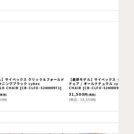
ル】サイベックス クリック＆フォールド
【最新モデル】サイベックス クリック
タニングブラック cybex
チェア / オールナチュラル cybex CLI
LD CHAIR
[
CB-CLFO-524000971
]
CHAIR
[
CB-CLFO-524000991
]
31,500
円
(税別)
(税別)
50
)
(
税込
:
34,650
)
円
円