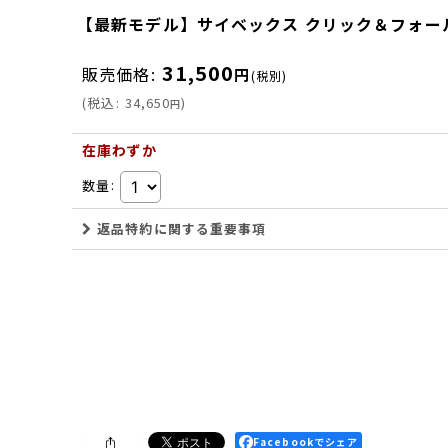
【最新モデル】サイベックス クリック＆フォールド チェ
31,500
販売価格
:
円
(税別)
(
税込
:
34,650
)
円
在庫わずか
数量
:
返品特約に関する重要事項
Facebookでシェア