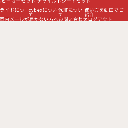
ベビーカーセット
チャイルドシートセット
ライドにつ
cybexについ
保証につい
使い方を動画でご
て
て
紹介
案内
メールが届かない方へ
お問い合わせ
ログアウト