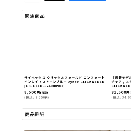
関連商品
サイベックス クリック＆フォールド コンフォート
【最新モデ
インレイ / ストーンブルー cybex CLICK&FOLD
チェア / ス
[
CB-CLFO-524000901
]
CLICK&FO
8,500
31,500
円
円
(税別)
(
税込
:
9,350
)
(
税込
:
34,6
円
商品詳細