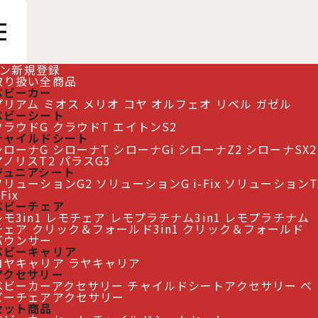
ン
新規登録
取り扱い全商品
ベビーカー
プリアム
ミオス
メリオ
コヤ
オルフェオ
リベル
ガゼル
ベビーシート
クラウドG
クラウドT
エイトンS2
R
[
CB-CLFO-524001001
]
チャイルドシート
シローナG
シローナT
シローナGi
シローナZ2
シローナSX2
アノリスT2
パラスG3
ジュニアシート
ソリューションG2
ソリューションG i-Fix
ソリューションT
-Fix
ベビーチェア
モ3in1
レモチェア
レモプラチナム3in1
レモプラチナム
チェア
クリック＆フォールド3in1
クリック＆フォールド
バウンサー
ベビーキャリア
コヤキャリア
ラヤキャリア
アクセサリー
ベビーカーアクセサリー
チャイルドシートアクセサリー
ベ
ビーチェアアクセサリー
セット商品