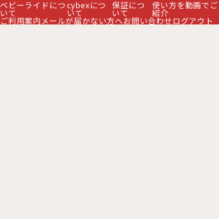
ベビーライドにつ
cybexにつ
保証につ
使い方を動画でご
リベル 2026年モデルを見る＞＞
いて
いて
いて
紹介
ご利用案内
メールが届かない方へ
お問い合わせ
ログアウト