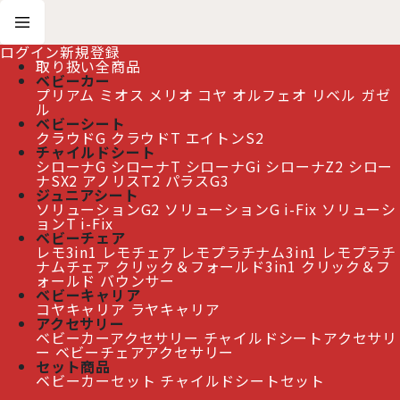
ログイン
新規登録
取り扱い全商品
ベビーカー
プリアム
ミオス
メリオ
コヤ
オルフェオ
リベル
ガゼ
ホーム
>
おすすめ商品
>
リベル JP 2025
ル
ベビーシート
クラウドG
クラウドT
エイトンS2
≫ 熊本地震の影響によるお届け遅延について
チャイルドシート
シローナG
シローナT
シローナGi
シローナZ2
シロー
ナSX2
アノリスT2
パラスG3
ジュニアシート
ソリューションG2
ソリューションG i-Fix
ソリューシ
リベル JP 2025
[
おすすめ商品
]
ョンT i-Fix
ベビーチェア
レモ3in1
レモチェア
レモプラチナム3in1
レモプラチ
当ページに掲載している2025年モデルは、すべて販売を終了してお
ナムチェア
クリック＆フォールド3in1
クリック＆フ
ります。
ォールド
バウンサー
ベビーキャリア
コヤキャリア
ラヤキャリア
現在は、最新の「リベル 2026年モデル」を販売中です。
アクセサリー
新しいカラーや商品の詳細は、2026年モデルのページよりご覧くだ
ベビーカーアクセサリー
チャイルドシートアクセサリ
さい。
ー
ベビーチェアアクセサリー
セット商品
ベビーカーセット
チャイルドシートセット