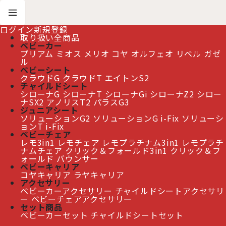
ログイン
新規登録
取り扱い全商品
ベビーカー
プリアム
ミオス
メリオ
コヤ
オルフェオ
リベル
ガゼ
ホーム
>
おすすめ商品
>
クラウドT アイサイズ
ル
ベビーシート
クラウドG
クラウドT
エイトンS2
≫ 熊本地震の影響によるお届け遅延について
チャイルドシート
シローナG
シローナT
シローナGi
シローナZ2
シロー
ナSX2
アノリスT2
パラスG3
ジュニアシート
ソリューションG2
ソリューションG i-Fix
ソリューシ
クラウドT アイサイズ
[
おすすめ商品
]
ョンT i-Fix
ベビーチェア
レモ3in1
レモチェア
レモプラチナム3in1
レモプラチ
ナムチェア
クリック＆フォールド3in1
クリック＆フ
ォールド
バウンサー
ベビーキャリア
コヤキャリア
ラヤキャリア
アクセサリー
ベビーカーアクセサリー
チャイルドシートアクセサリ
ー
ベビーチェアアクセサリー
セット商品
ベビーカーセット
チャイルドシートセット