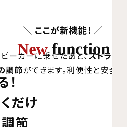
ここが新機能！
function
New
ビーカーに乗せたあと、
ストラッ
の調節
ができます。利便性と安全性
る！
引くだけ
ス調節