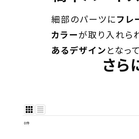
細部のパーツに
フレ
カラー
が取り入れら
あるデザイン
となっ
さら
0
件
表示数
: