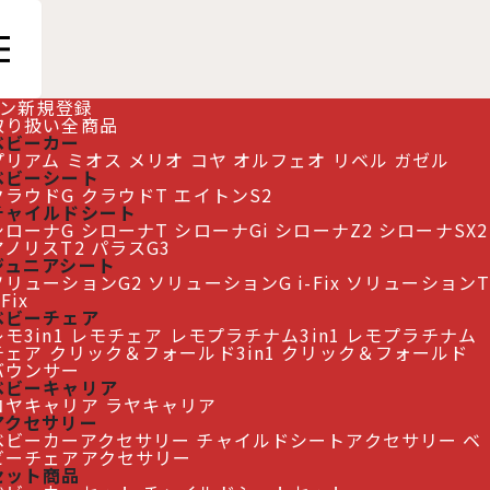
ン
新規登録
取り扱い全商品
ベビーカー
プリアム
ミオス
メリオ
コヤ
オルフェオ
リベル
ガゼル
ベビーシート
クラウドG
クラウドT
エイトンS2
チャイルドシート
シローナG
シローナT
シローナGi
シローナZ2
シローナSX2
アノリスT2
パラスG3
ジュニアシート
ソリューションG2
ソリューションG i-Fix
ソリューションT
-Fix
ベビーチェア
モ3in1
レモチェア
レモプラチナム3in1
レモプラチナム
チェア
クリック＆フォールド3in1
クリック＆フォールド
バウンサー
ベビーキャリア
コヤキャリア
ラヤキャリア
アクセサリー
ベビーカーアクセサリー
チャイルドシートアクセサリー
ベ
ビーチェアアクセサリー
セット商品