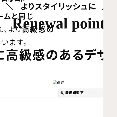
よりスタイリッシュに
ームと同じ
Renewal point
れ、より
高級感の
ています。
に高級感のあるデザ
表示順変更