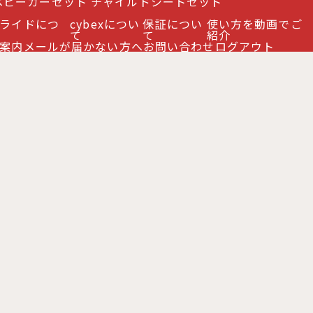
ベビーカーセット
チャイルドシートセット
ライドにつ
cybexについ
保証につい
使い方を動画でご
て
て
紹介
案内
メールが届かない方へ
お問い合わせ
ログアウト