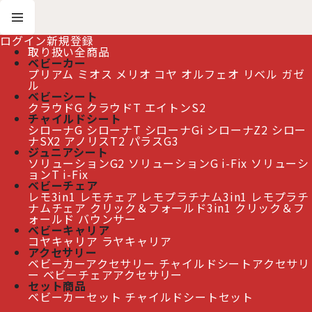
ログイン
新規登録
取り扱い全商品
ベビーカー
プリアム
ミオス
メリオ
コヤ
オルフェオ
リベル
ガゼ
ホーム
>
おすすめ商品
>
ゴールドバウンサー&アダプター
ル
ベビーシート
クラウドG
クラウドT
エイトンS2
≫ 熊本地震の影響によるお届け遅延について
チャイルドシート
シローナG
シローナT
シローナGi
シローナZ2
シロー
ナSX2
アノリスT2
パラスG3
ジュニアシート
ソリューションG2
ソリューションG i-Fix
ソリューシ
ゴールドバウンサー&アダプター
[
おすすめ商品
]
ョンT i-Fix
ベビーチェア
レモ3in1
レモチェア
レモプラチナム3in1
レモプラチ
表示順変更
閉じる
ナムチェア
クリック＆フォールド3in1
クリック＆フ
ォールド
バウンサー
ベビーキャリア
0
件
コヤキャリア
ラヤキャリア
表示数
:
アクセサリー
ベビーカーアクセサリー
チャイルドシートアクセサリ
ー
ベビーチェアアクセサリー
並び順
:
特集で絞り込む
セット商品
ベビーカーセット
チャイルドシートセット