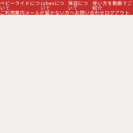
ベビーライドにつ
cybexにつ
保証につ
使い方を動画でご
絞り込む
全商品一覧
いて
いて
いて
紹介
ご利用案内
メールが届かない方へ
お問い合わせ
ログアウト
ミオス2026年モデル
プリアム2026年モデル
コヤ2026年モデル
PRIAM プリアム シリーズ
MIOS ミオス シリーズ
お支払い方法
休業日について
ご利用案内
MELIO メリオ シリーズ
特定商取引法表示
LIBELLE リベル シリーズ
クレジットカードの不正利用防止について
メリオ カーボン 商品一覧
Copyright 2016 BabyRide All Right Reserved.
ORFEO オルフェオ
GAZELLE S ガゼルS