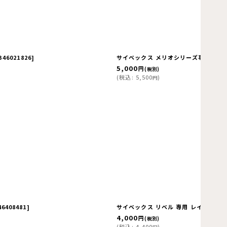
B46021826
]
サイベックス メリオシリーズ専用 レイ
5,000
円
(税別)
(
税込
:
5,500
)
円
6408481
]
サイベックス リベル 専用 レインカバー cy
4,000
円
(税別)
(
税込
:
4,400
)
円