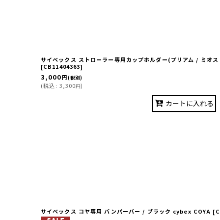
サイベックス ストローラー専用カップホルダー(プリアム / ミオス /
[
CB11404363
]
3,000
円
(税別)
(
税込
:
3,300
)
円
カートに入れる
サイベックス コヤ専用 バンパーバー / ブラック cybex COYA
[
C