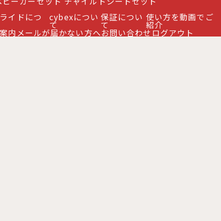
ベビーカーセット
チャイルドシートセット
ライドにつ
cybexについ
保証につい
使い方を動画でご
て
て
紹介
案内
メールが届かない方へ
お問い合わせ
ログアウト
ークブラウン cybex COYA
[
CB46357802
]
ンパーバー cybex LIBELLE
[
CB46055029
]