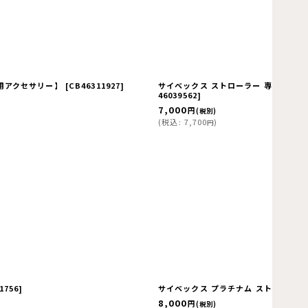
用アクセサリー】
[
CB46311927
]
サイベックス ストローラー 専用 パラソル
46039562
]
7,000
円
(税別)
(
税込
:
7,700
)
円
1756
]
サイベックス プラチナム ストローラー専
8,000
円
(税別)