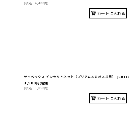
(
税込
:
4,400
)
円
カートに入れる
サイベックス インセクトネット（プリアム＆ミオス共用）
[
CB11
3,500
円
(税別)
(
税込
:
3,850
)
円
カートに入れる