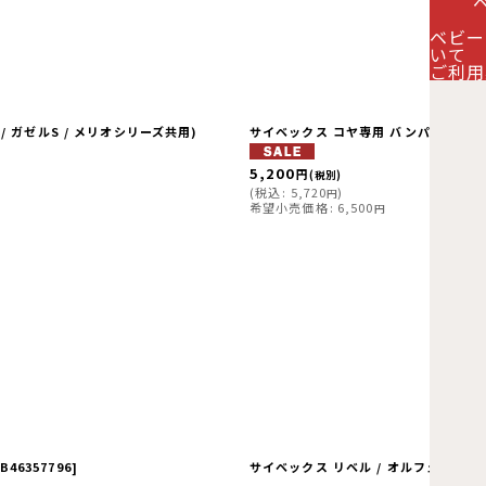
ベビー
絞り込む
いて
ご利用
 ガゼルS / メリオシリーズ共用)
サイベックス コヤ専用 バンパーバー / ダ
5,200
円
(税別)
(
税込
:
5,720
)
円
希望小売価格
:
6,500
円
B46357796
]
サイベックス リベル / オルフェオ 対応 バ