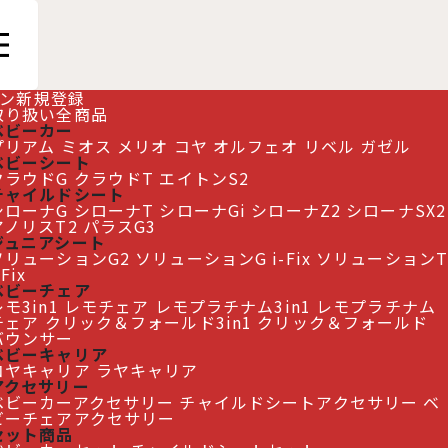
ン
新規登録
取り扱い全商品
ベビーカー
プリアム
ミオス
メリオ
コヤ
オルフェオ
リベル
ガゼル
ベビーシート
クラウドG
クラウドT
エイトンS2
チャイルドシート
シローナG
シローナT
シローナGi
シローナZ2
シローナSX2
アノリスT2
パラスG3
ジュニアシート
ソリューションG2
ソリューションG i-Fix
ソリューションT
-Fix
ベビーチェア
モ3in1
レモチェア
レモプラチナム3in1
レモプラチナム
チェア
クリック＆フォールド3in1
クリック＆フォールド
閉じる
バウンサー
ベビーキャリア
コヤキャリア
ラヤキャリア
アクセサリー
ベビーカーアクセサリー
チャイルドシートアクセサリー
ベ
ビーチェアアクセサリー
セット商品