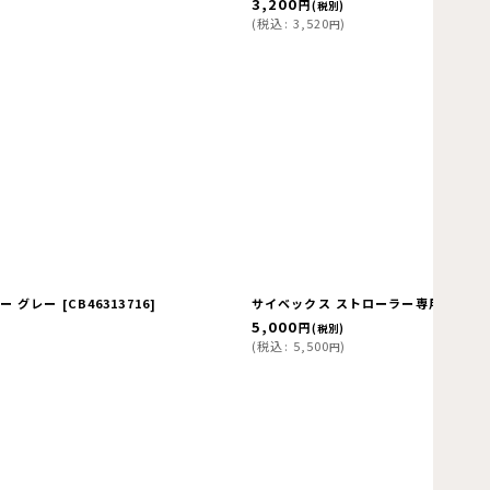
3,200
円
(税別)
(
税込
:
3,520
)
円
ー グレー
[
CB46313716
]
サイベックス ストローラー専用 3Dメ
5,000
円
(税別)
(
税込
:
5,500
)
円