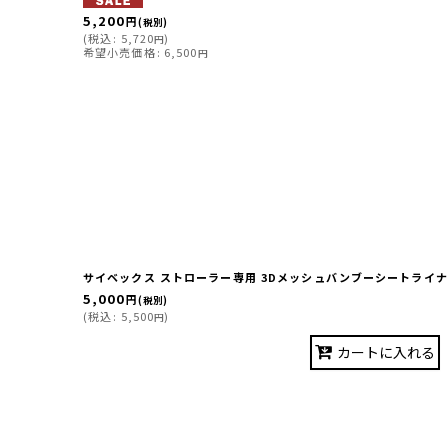
5,200
円
(税別)
(
税込
:
5,720
)
円
希望小売価格
:
6,500
円
サイベックス ストローラー専用 3Dメッシュバンブーシートライナ
5,000
円
(税別)
(
税込
:
5,500
)
円
カートに入れる