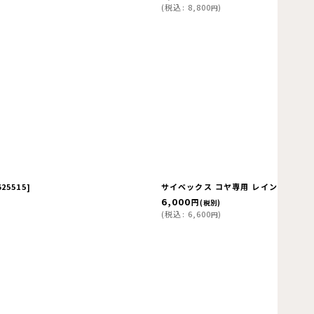
(
税込
:
8,800
)
円
625515
]
サイベックス コヤ専用 レインカバー cyb
6,000
円
(税別)
(
税込
:
6,600
)
円