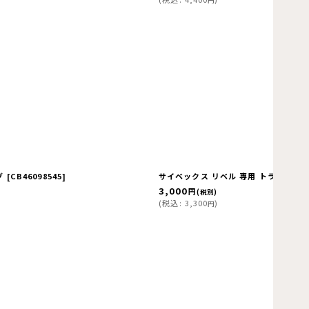
グ
[
CB46098545
]
サイベックス リベル 専用 トラベルバッグ c
3,000
円
(税別)
(
税込
:
3,300
)
円