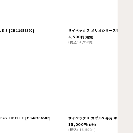
E S
[
CB11958392
]
サイベックス メリオシリーズ専用 カ
4,500
円
(税別)
(
税込
:
4,950
)
円
x LIBELLE
[
CB46366507
]
サイベックス ガゼルS 専用 キッズボー
15,000
円
(税別)
(
税込
:
16,500
)
円