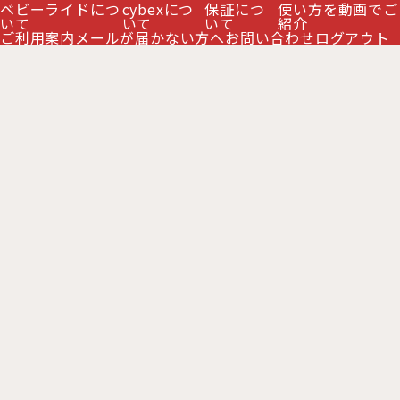
ベビーライドにつ
cybexにつ
保証につ
使い方を動画でご
絞り込む
いて
いて
いて
紹介
ご利用案内
メールが届かない方へ
お問い合わせ
ログアウト
【セット】サイベックス クリック＆フ
【セット】サイベックス クリック＆フ
ォールド 3-IN-1 / オールナチュラル
ォールド 3-IN-1 / ニンバスグレー
ダーク cybex CLICK&FOLD 3-IN-
cybex CLICK&FOLD 3-IN-1（クリ
1（クリック＆フォールド チェア＋ベ
ック＆フォールド チェア＋ベビーセッ
ビーセット＋スナックトレイ）
[
CB-
ト＋スナックトレイ）
[
CB-CLFO-
CLFO-525000979
]
526001391
]
39,900
39,900
円
円
(税別)
(税別)
(
税込
:
43,890
)
(
税込
:
43,890
)
円
円
カートに入れる
カートに入れる