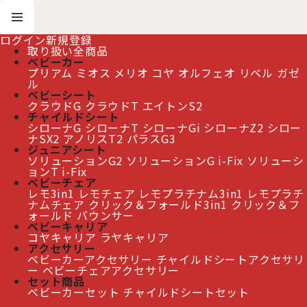
ログイン
新規登録
取り扱い全商品
ベビーカー
プリアム
ミオス
メリオ
コヤ
オルフェオ
リベル
ガゼ
ホーム
>
New Item
>
クリック＆フォールド
ル
ベビーシート
クラウドG
クラウドT
エイトンS2
≫ 熊本地震の影響によるお届け遅延について
チャイルドシート
シローナG
シローナT
シローナGi
シローナZ2
シロー
ナSX2
アノリスT2
パラスG3
ジュニアシート
ソリューションG2
ソリューションG i-Fix
ソリューシ
クリック＆フォールド
[
New Item
]
ョンT i-Fix
ベビーチェア
レモ3in1
レモチェア
レモプラチナム3in1
レモプラチ
表示順変更
閉じる
ナムチェア
クリック＆フォールド3in1
クリック＆フ
ォールド
バウンサー
ベビーキャリア
5
件
コヤキャリア
ラヤキャリア
表示数
:
アクセサリー
ベビーカーアクセサリー
チャイルドシートアクセサリ
ー
ベビーチェアアクセサリー
並び順
:
セット商品
ベビーカーセット
チャイルドシートセット