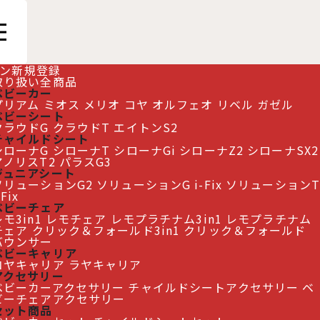
ン
新規登録
取り扱い全商品
ベビーカー
プリアム
ミオス
メリオ
コヤ
オルフェオ
リベル
ガゼル
ベビーシート
クラウドG
クラウドT
エイトンS2
チャイルドシート
シローナG
シローナT
シローナGi
シローナZ2
シローナSX2
アノリスT2
パラスG3
ジュニアシート
ソリューションG2
ソリューションG i-Fix
ソリューションT
-Fix
ベビーチェア
モ3in1
レモチェア
レモプラチナム3in1
レモプラチナム
チェア
クリック＆フォールド3in1
クリック＆フォールド
バウンサー
ベビーキャリア
コヤキャリア
ラヤキャリア
アクセサリー
ベビーカーアクセサリー
チャイルドシートアクセサリー
ベ
ビーチェアアクセサリー
セット商品