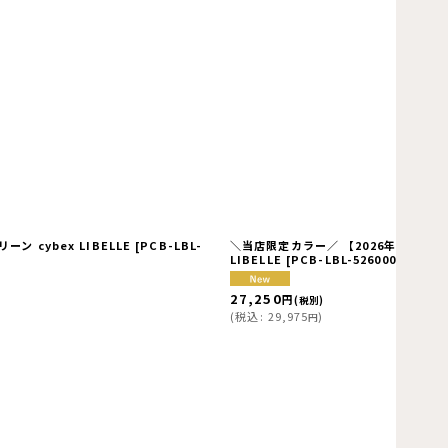
 cybex LIBELLE
[
PCB-LBL-
＼当店限定カラー／ 【2026年最新モデル
LIBELLE
[
PCB-LBL-526000961
]
27,250
円
(税別)
(
税込
:
29,975
)
円