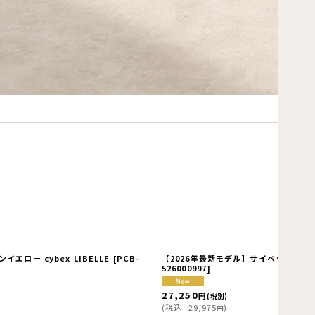
エロー cybex LIBELLE
[
PCB-
【2026年最新モデル】サイベックス リベル 
526000997
]
27,250
円
(税別)
(
税込
:
29,975
)
円