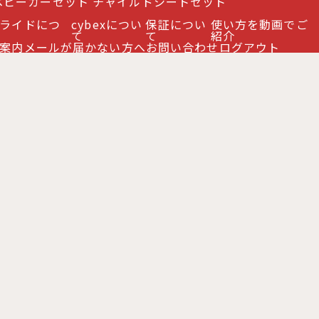
ベビーカーセット
チャイルドシートセット
ライドにつ
cybexについ
保証につい
使い方を動画でご
て
て
紹介
案内
メールが届かない方へ
お問い合わせ
ログアウト