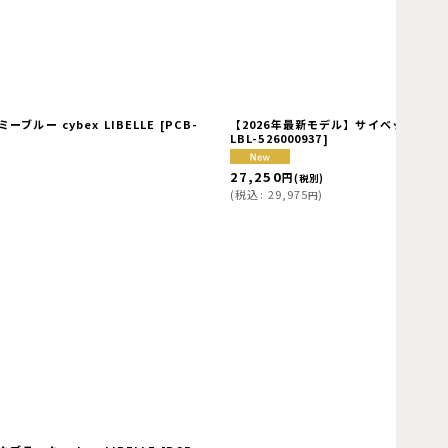
ブルー cybex LIBELLE
[
PCB-
【2026年最新モデル】サイベックス リベル
LBL-526000937
]
27,250
円
(税別)
(
税込
:
29,975
)
円