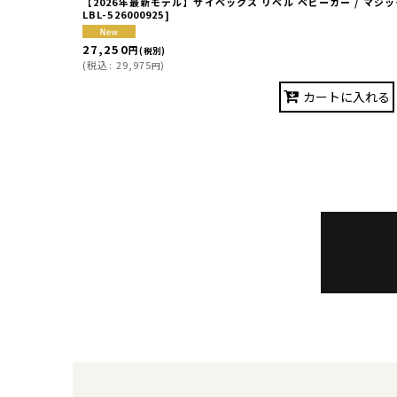
【2026年最新モデル】サイベックス リベル ベビーカー / マジックブ
LBL-526000925
]
27,250
円
(税別)
(
税込
:
29,975
)
円
カートに入れる