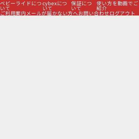
ベビーライドにつ
cybexにつ
保証につ
使い方を動画でご
絞り込む
いて
いて
いて
紹介
ご利用案内
メールが届かない方へ
お問い合わせ
ログアウト
サイベックス クラウドG アイサイズ
cybex コヤ キャリア / ライトベージ
ストーングレープラス JP cybex
ュ
[
CB-CYC-525000751
]
CloudG i-size
[
CB-CLDG-
524001381
]
31,500
円
(税別)
(
税込
:
34,650
)
円
33,000
円
(税別)
(
税込
:
36,300
)
円
カートに入れる
カートに入れる
サイベックス シローナGi アイサイズ
サイベックス シローナGi アイサイズ