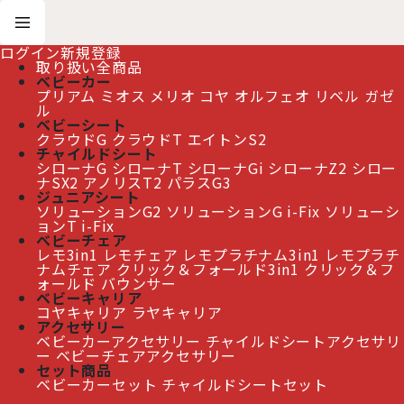
ログイン
新規登録
取り扱い全商品
ベビーカー
プリアム
ミオス
メリオ
コヤ
オルフェオ
リベル
ガゼ
ホーム
>
New Item
>
全商品一覧
ル
ベビーシート
クラウドG
クラウドT
エイトンS2
≫ 熊本地震の影響によるお届け遅延について
チャイルドシート
シローナG
シローナT
シローナGi
シローナZ2
シロー
ナSX2
アノリスT2
パラスG3
ジュニアシート
ソリューションG2
ソリューションG i-Fix
ソリューシ
全商品一覧
[
New Item
]
ョンT i-Fix
ベビーチェア
レモ3in1
レモチェア
レモプラチナム3in1
レモプラチ
表示順変更
閉じる
ナムチェア
クリック＆フォールド3in1
クリック＆フ
ォールド
バウンサー
ベビーキャリア
56
件
コヤキャリア
ラヤキャリア
表示数
:
アクセサリー
ベビーカーアクセサリー
チャイルドシートアクセサリ
ー
ベビーチェアアクセサリー
並び順
:
セット商品
ベビーカーセット
チャイルドシートセット