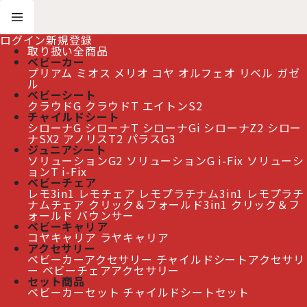
ログイン
新規登録
取り扱い全商品
ベビーカー
プリアム
ミオス
メリオ
コヤ
オルフェオ
リベル
ガゼ
ホーム
>
New Item
>
メリオ カーボン 商品一覧
ル
ベビーシート
クラウドG
クラウドT
エイトンS2
≫ 熊本地震の影響によるお届け遅延について
チャイルドシート
シローナG
シローナT
シローナGi
シローナZ2
シロー
ナSX2
アノリスT2
パラスG3
ジュニアシート
ソリューションG2
ソリューションG i-Fix
ソリューシ
メリオ カーボン 商品一覧
[
New Item
]
ョンT i-Fix
ベビーチェア
レモ3in1
レモチェア
レモプラチナム3in1
レモプラチ
表示順変更
閉じる
ナムチェア
クリック＆フォールド3in1
クリック＆フ
ォールド
バウンサー
ベビーキャリア
7
件
コヤキャリア
ラヤキャリア
表示数
:
アクセサリー
ベビーカーアクセサリー
チャイルドシートアクセサリ
ー
ベビーチェアアクセサリー
並び順
:
セット商品
ベビーカーセット
チャイルドシートセット