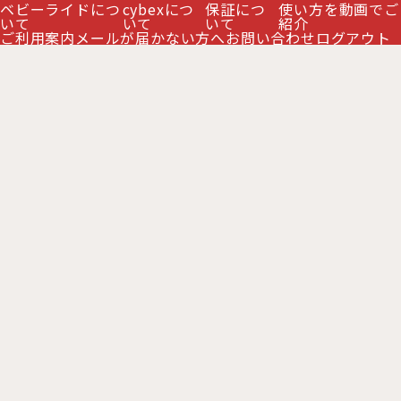
ベビーライドにつ
cybexにつ
保証につ
使い方を動画でご
絞り込む
いて
いて
いて
紹介
ご利用案内
メールが届かない方へ
お問い合わせ
ログアウト
【2026年最新モデル】サイベックス
【2026年最新モデル】サイベックス
メリオ カーボン シナモンイエロー ベ
メリオ カーボン デューン ベビーカー
ビーカー / cybex MELIO CARBON
/ cybex MELIO CARBON
[
PCB-
[
PCB-MLOC-526000803
]
MLOC-526000797
]
67,900
67,900
円
円
(税別)
(税別)
(
税込
:
74,690
)
(
税込
:
74,690
)
円
円
カートに入れる
カートに入れる
【2026年最新モデル】サイベックス
【2026年最新モデル】サイベックス