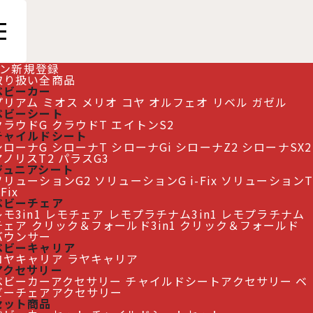
ン
新規登録
取り扱い全商品
ベビーカー
プリアム
ミオス
メリオ
コヤ
オルフェオ
リベル
ガゼル
ベビーシート
クラウドG
クラウドT
エイトンS2
チャイルドシート
シローナG
シローナT
シローナGi
シローナZ2
シローナSX2
アノリスT2
パラスG3
ジュニアシート
ソリューションG2
ソリューションG i-Fix
ソリューションT
-Fix
ベビーチェア
モ3in1
レモチェア
レモプラチナム3in1
レモプラチナム
チェア
クリック＆フォールド3in1
クリック＆フォールド
閉じる
バウンサー
ベビーキャリア
コヤキャリア
ラヤキャリア
アクセサリー
ベビーカーアクセサリー
チャイルドシートアクセサリー
ベ
ビーチェアアクセサリー
セット商品