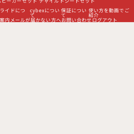
ベビーカーセット
チャイルドシートセット
ライドにつ
cybexについ
保証につい
使い方を動画でご
て
て
紹介
案内
メールが届かない方へ
お問い合わせ
ログアウト
内
特定商取引法表示