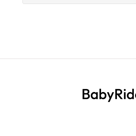
全商品一覧
ミオス2026年モデル
プリアム2026年モデル
コヤ2026年モデル
PRIAM プリアム シリーズ
MIOS ミオス シリーズ
MELIO メリオ シリーズ
LIBELLE リベル シリーズ
メリオ カーボン 商品一覧
ORFEO オルフェオ