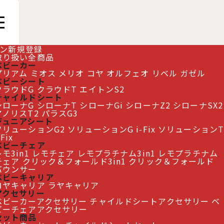
ン
新規登録
取り扱い全商品
ベビーカー
プリアム
ミオス
メリオ
コヤ
オルフェオ
リベル
ガゼル
ベビーシート
クラウドG
クラウドT
エイトンS2
チャイルドシート
シローナG
シローナT
シローナGi
シローナZ2
シローナSX2
アノリスT2
パラスG3
ジュニアシート
ソリューションG2
ソリューションG i-Fix
ソリューションT
-Fix
ベビーチェア
モ3in1
レモチェア
レモプラチナム3in1
レモプラチナム
チェア
クリック＆フォールド3in1
クリック＆フォールド
バウンサー
ベビーキャリア
コヤキャリア
ラヤキャリア
アクセサリー
ベビーカーアクセサリー
チャイルドシートアクセサリー
ベ
ビーチェアアクセサリー
セット商品