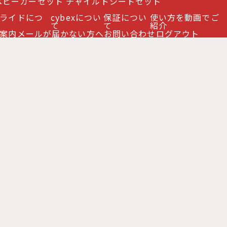
ベビーカーセット
チャイルドシートセット
ライドにつ
cybexについ
保証につい
使い方を動画でご
て
て
紹介
案内
メールが届かない方へ
お問い合わせ
ログアウト