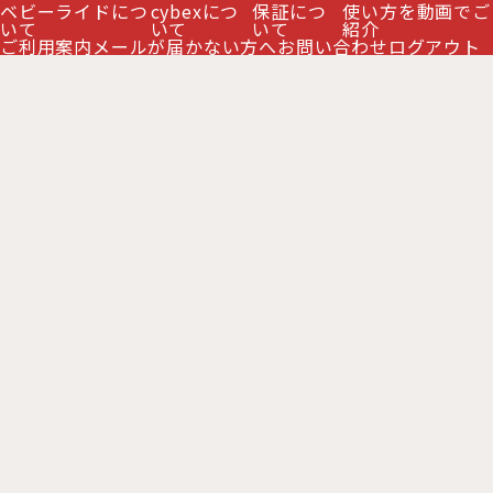
ベビーライドにつ
cybexにつ
保証につ
使い方を動画でご
絞り込む
全商品一覧
いて
いて
いて
紹介
ご利用案内
メールが届かない方へ
お問い合わせ
ログアウト
ミオス2026年モデル
プリアム2026年モデル
コヤ2026年モデル
PRIAM プリアム シリーズ
MIOS ミオス シリーズ
お支払い方法
休業日について
ご利用案内
MELIO メリオ シリーズ
特定商取引法表示
LIBELLE リベル シリーズ
クレジットカードの不正利用防止について
メリオ カーボン 商品一覧
Copyright 2016 BabyRide All Right Reserved.
ORFEO オルフェオ
GAZELLE S ガゼルS