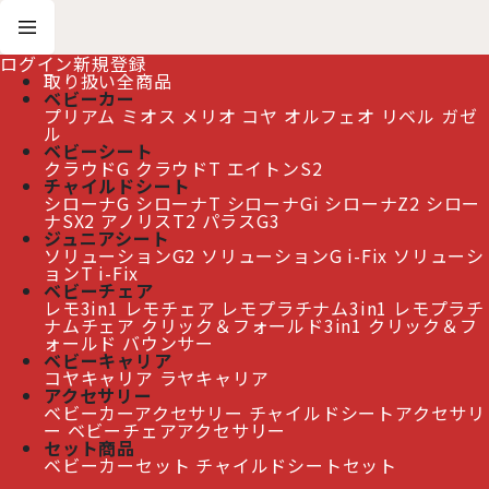
ログイン
新規登録
取り扱い全商品
ベビーカー
プリアム
ミオス
メリオ
コヤ
オルフェオ
リベル
ガゼ
ホーム
>
New Item
>
ORFEO オルフェオ
ル
ベビーシート
クラウドG
クラウドT
エイトンS2
≫ 熊本地震の影響によるお届け遅延について
チャイルドシート
シローナG
シローナT
シローナGi
シローナZ2
シロー
ナSX2
アノリスT2
パラスG3
ジュニアシート
ソリューションG2
ソリューションG i-Fix
ソリューシ
ORFEO オルフェオ
[
New Item
]
ョンT i-Fix
ベビーチェア
レモ3in1
レモチェア
レモプラチナム3in1
レモプラチ
ナムチェア
クリック＆フォールド3in1
クリック＆フ
ォールド
バウンサー
ベビーキャリア
コヤキャリア
ラヤキャリア
アクセサリー
ベビーカーアクセサリー
チャイルドシートアクセサリ
ー
ベビーチェアアクセサリー
セット商品
ベビーカーセット
チャイルドシートセット