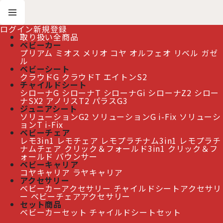
ログイン
新規登録
取り扱い全商品
ベビーカー
プリアム
ミオス
メリオ
コヤ
オルフェオ
リベル
ガゼ
ホーム
>
New Item
>
COYA コヤ
ル
ベビーシート
クラウドG
クラウドT
エイトンS2
≫ 熊本地震の影響によるお届け遅延について
チャイルドシート
シローナG
シローナT
シローナGi
シローナZ2
シロー
ナSX2
アノリスT2
パラスG3
ジュニアシート
ソリューションG2
ソリューションG i-Fix
ソリューシ
COYA コヤ
[
New Item
]
ョンT i-Fix
ベビーチェア
レモ3in1
レモチェア
レモプラチナム3in1
レモプラチ
ナムチェア
クリック＆フォールド3in1
クリック＆フ
ォールド
バウンサー
ベビーキャリア
コヤキャリア
ラヤキャリア
アクセサリー
ベビーカーアクセサリー
チャイルドシートアクセサリ
ー
ベビーチェアアクセサリー
セット商品
ベビーカーセット
チャイルドシートセット