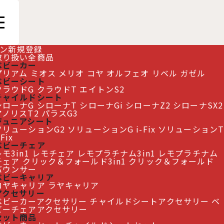
ン
新規登録
取り扱い全商品
ベビーカー
プリアム
ミオス
メリオ
コヤ
オルフェオ
リベル
ガゼル
ベビーシート
クラウドG
クラウドT
エイトンS2
チャイルドシート
シローナG
シローナT
シローナGi
シローナZ2
シローナSX2
アノリスT2
パラスG3
ジュニアシート
ソリューションG2
ソリューションG i-Fix
ソリューションT
-Fix
ベビーチェア
モ3in1
レモチェア
レモプラチナム3in1
レモプラチナム
チェア
クリック＆フォールド3in1
クリック＆フォールド
バウンサー
ベビーキャリア
コヤキャリア
ラヤキャリア
アクセサリー
ベビーカーアクセサリー
チャイルドシートアクセサリー
ベ
ビーチェアアクセサリー
セット商品