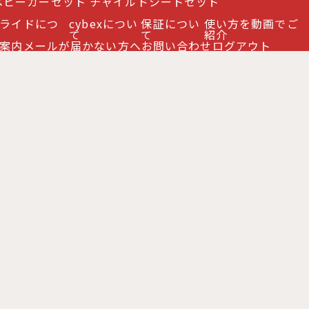
ベビーカーセット
チャイルドシートセット
ライドにつ
cybexについ
保証につい
使い方を動画でご
て
て
紹介
案内
メールが届かない方へ
お問い合わせ
ログアウト