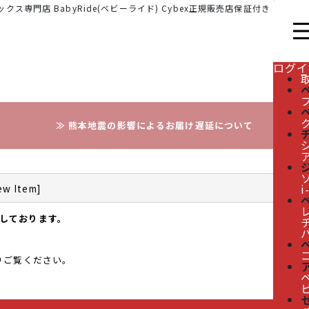
クス専門店 BabyRide(ベビーライド) Cybex正規販売店保証付き
ログイ
≫ 熊本地震の影響によるお届け遅延について
i
ew Item
]
レ
しております。
りご覧ください。